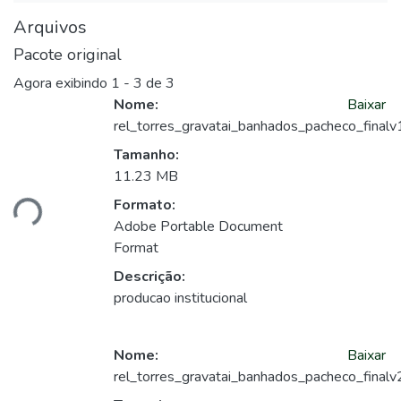
Arquivos
Pacote original
Agora exibindo
1 - 3 de 3
Nome:
Baixar
rel_torres_gravatai_banhados_pacheco_finalv
Tamanho:
11.23 MB
ando...
Formato:
Adobe Portable Document
Format
Descrição:
producao institucional
Nome:
Baixar
rel_torres_gravatai_banhados_pacheco_finalv