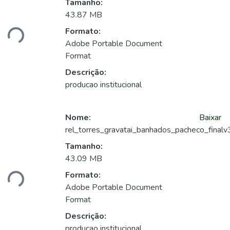
Tamanho:
43.87 MB
ando...
Formato:
Adobe Portable Document
Format
Descrição:
producao institucional
Nome:
Baixar
rel_torres_gravatai_banhados_pacheco_finalv
Tamanho:
43.09 MB
ando...
Formato:
Adobe Portable Document
Format
Descrição:
producao institucional