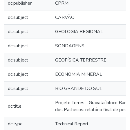
dc.publisher
CPRM
dc.subject
CARVÃO
dc.subject
GEOLOGIA REGIONAL
dc.subject
SONDAGENS
dc.subject
GEOFÍSICA TERRESTRE
dc.subject
ECONOMIA MINERAL
dc.subject
RIO GRANDE DO SUL
Projeto Torres - Gravataí bloco Ban
dc.title
dos Pachecos: relatório final de pesq
dc.type
Technical Report