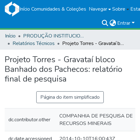
Início
Comunidades & Coleções
Navegar
Sobre
Esta
Entrar
Início
PRODUÇÃO INSTITUCIONAL
Relatórios Técnicos
Projeto Torres - Gravataí bloco Banhado dos Pachecos: relatório final de pesquisa
Projeto Torres - Gravataí bloco
Banhado dos Pachecos: relatório
final de pesquisa
Página do item simplificado
COMPANHIA DE PESQUISA DE
dc.contributor.other
RECURSOS MINERAIS
dc.date.accessioned
2014-10-10T16:00:43Z