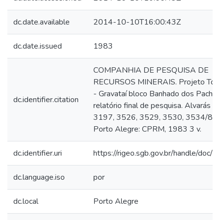
dc.date.available
2014-10-10T16:00:43Z
dc.date.issued
1983
COMPANHIA DE PESQUISA DE
RECURSOS MINERAIS. Projeto Tor
- Gravataí bloco Banhado dos Pachec
dc.identifier.citation
relatório final de pesquisa. Alvarás n.
3197, 3526, 3529, 3530, 3534/81.
Porto Alegre: CPRM, 1983 3 v.
dc.identifier.uri
https://rigeo.sgb.gov.br/handle/doc/
dc.language.iso
por
dc.local
Porto Alegre