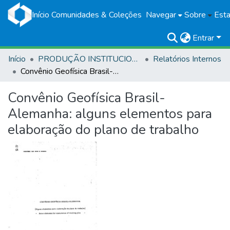
Início
Comunidades & Coleções
Navegar
Sobre
Esta
Entrar
Início
PRODUÇÃO INSTITUCIONAL
Relatórios Internos
Convênio Geofísica Brasil-Alemanha: alguns elementos para elaboração do plano de trabalho
Convênio Geofísica Brasil-
Alemanha: alguns elementos para
elaboração do plano de trabalho