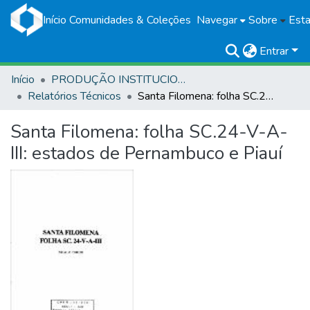
Início
Comunidades & Coleções
Navegar
Sobre
Esta
Entrar
Início
PRODUÇÃO INSTITUCIONAL
Relatórios Técnicos
Santa Filomena: folha SC.24-V-A-III: estados de Pernambuco e Piauí
Santa Filomena: folha SC.24-V-A-
III: estados de Pernambuco e Piauí