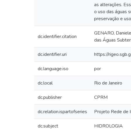
as alterações. Es
o uso das águas su
preservação e uso
GENARO, Daniele 
dc.identifier.citation
das Águas Subter
dc.identifier.uri
https://rigeo.sgb
dc.language.iso
por
dc.local
Rio de Janeiro
dc.publisher
CPRM
dc.relation.ispartofseries
Projeto Rede de 
dc.subject
HIDROLOGIA