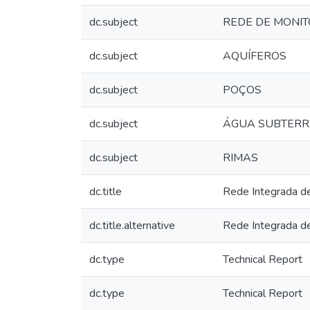
dc.subject
REDE DE MONI
dc.subject
AQUÍFEROS
dc.subject
POÇOS
dc.subject
ÁGUA SUBTER
dc.subject
RIMAS
dc.title
Rede Integrada d
dc.title.alternative
Rede Integrada d
dc.type
Technical Report
dc.type
Technical Report