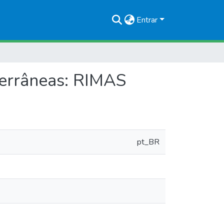
Entrar
errâneas: RIMAS
pt_BR