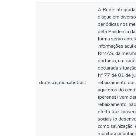
A Rede Integrada
d’água em diverso
periódicas nos m
pela Pandemia da
forma serão apres
informações aqui 
RIMAS, da mesma f
portanto, um cará
declarada situaçã
Nº 77 de 01 de ju
dc.description.abstract
rebaixamento dos 
aquíferos do centr
(perenes) vem de
rebaixamento, não
efeito traz conse
sociais (o desenv
como salinização,
monitora prioritar