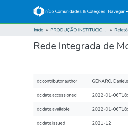
Início
Comunidades & Coleções
Navegar
Início
PRODUÇÃO INSTITUCIONAL
Relató
Rede Integrada de M
dc.contributor.author
GENARO, Daniele
dc.date.accessioned
2022-01-06T18:
dc.date.available
2022-01-06T18:
dc.date.issued
2021-12