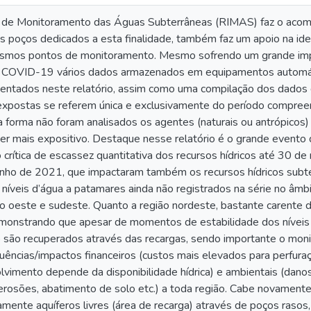
 de Monitoramento das Águas Subterrâneas (RIMAS) faz o acom
s poços dedicados a esta finalidade, também faz um apoio na iden
esmos pontos de monitoramento. Mesmo sofrendo um grande impa
 COVID-19 vários dados armazenados em equipamentos automát
entados neste relatório, assim como uma compilação dos dados d
expostas se referem única e exclusivamente do período compre
orma não foram analisados os agentes (naturais ou antrópicos) 
ter mais expositivo. Destaque nesse relatório é o grande evento 
o crítica de escassez quantitativa dos recursos hídricos até 30
nho de 2021, que impactaram também os recursos hídricos subt
níveis d’água a patamares ainda não registrados na série no âmb
o oeste e sudeste. Quanto a região nordeste, bastante carente de
monstrando que apesar de momentos de estabilidade dos níveis 
 são recuperados através das recargas, sendo importante o moni
quências/impactos financeiros (custos mais elevados para perfura
olvimento depende da disponibilidade hídrica) e ambientais (dan
 erosões, abatimento de solo etc.) a toda região. Cabe novamen
iamente aquíferos livres (área de recarga) através de poços rasos