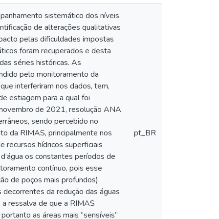
panhamento sistemático dos níveis
tificação de alterações qualitativas
cto pelas dificuldades impostas
icos foram recuperados e desta
as séries históricas. As
endido pelo monitoramento da
que interferiram nos dados, tem,
de estiagem para a qual foi
 de novembro de 2021, resolução ANA
errâneos, sendo percebido no
ito da RIMAS, principalmente nos
pt_BR
 recursos hídricos superficiais
d’água os constantes períodos de
toramento contínuo, pois esse
ção de poços mais profundos),
os decorrentes da redução das águas
te a ressalva de que a RIMAS
, portanto as áreas mais “sensíveis”