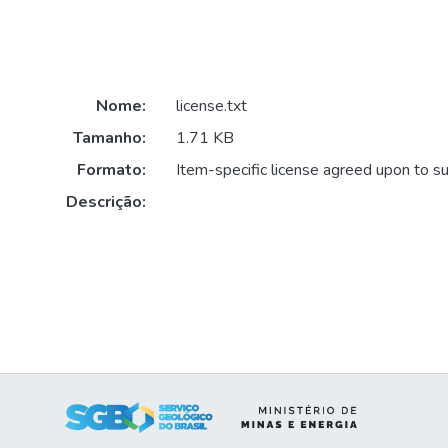
Nome:
license.txt
Tamanho:
1.71 KB
Formato:
Item-specific license agreed upon to s
Descrição: