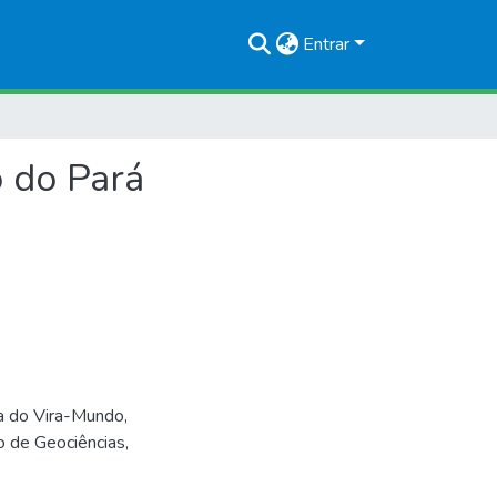
Entrar
o do Pará
a do Vira-Mundo,
o de Geociências,