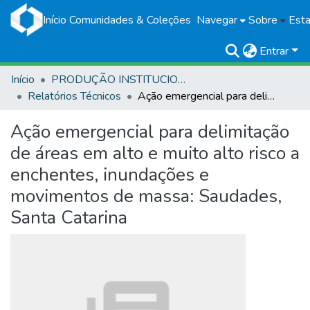
Início
Comunidades & Coleções
Navegar
Sobre
Esta
Entrar
Início
PRODUÇÃO INSTITUCIONAL
Relatórios Técnicos
Ação emergencial para delimitação de áreas em alto e muito alto risco a enchentes, inundações e movimentos de massa: Saudades, Santa Catarina
Ação emergencial para delimitação
de áreas em alto e muito alto risco a
enchentes, inundações e
movimentos de massa: Saudades,
Santa Catarina