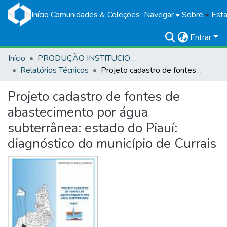
Início
Comunidades & Coleções
Navegar
Sobre
Esta
Entrar
Início
PRODUÇÃO INSTITUCIONAL
Relatórios Técnicos
Projeto cadastro de fontes de abastecimento por água subterrânea: estado do Piauí: diagnóstico do município de Currais
Projeto cadastro de fontes de
abastecimento por água
subterrânea: estado do Piauí:
diagnóstico do município de Currais