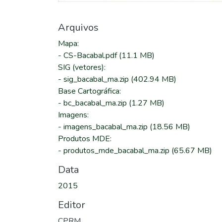
Arquivos
Mapa
:
-
CS-Bacabal.pdf
(11.1 MB)
SIG (vetores)
:
-
sig_bacabal_ma.zip
(402.94 MB)
Base Cartográfica
:
-
bc_bacabal_ma.zip
(1.27 MB)
Imagens
:
-
imagens_bacabal_ma.zip
(18.56 MB)
Produtos MDE
:
-
produtos_mde_bacabal_ma.zip
(65.67 MB)
Data
2015
Editor
CPRM