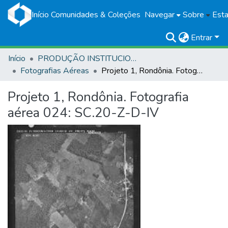
Início
Comunidades & Coleções
Navegar
Sobre
Esta
Entrar
Início
PRODUÇÃO INSTITUCIONAL
Fotografias Aéreas
Projeto 1, Rondônia. Fotografia aérea 024: SC.20-Z-D-IV
Projeto 1, Rondônia. Fotografia
aérea 024: SC.20-Z-D-IV