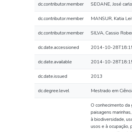
dc.contributor.member
SEOANE, José carlos
dc.contributor.member
MANSUR, Katia Lei
dc.contributor.member
SILVA, Cassio Robe
dc.date.accessioned
2014-10-28T18:1
dc.date.available
2014-10-28T18:1
dc.date.issued
2013
dc.degree.level
Mestrado em Ciênci
O conhecimento da g
paisagens marinhas,
à biodiversidade, us
usos e à ocupação, 