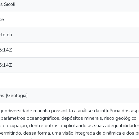
 Sícoli
te
rto da
5:14Z
5:14Z
as (Geologia)
eodiversidade marinha possibilita a análise da influência dos as
 parâmetros oceanográficos, depósitos minerais, risco geológico
o e ocupação, dentre outros, explicitando as suas adequabilidade
permitindo, dessa forma, uma visão integrada da dinâmica e dos 