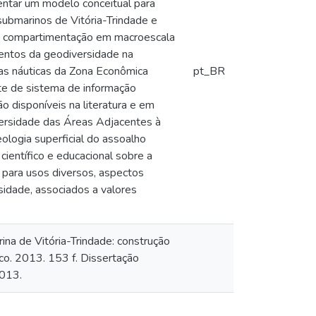
entar um modelo conceitual para
submarinos de Vitória-Trindade e
 de compartimentação em macroescala
mentos da geodiversidade na
has náuticas da Zona Econômica
pt_BR
te de sistema de informação
o disponíveis na literatura e em
versidade das Áreas Adjacentes à
ologia superficial do assoalho
científico e educacional sobre a
l para usos diversos, aspectos
rsidade, associados a valores
na de Vitória-Trindade: construção
o. 2013. 153 f. Dissertação
2013.