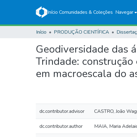
Início
Comunidades & Coleções
Navegar
Início
PRODUÇÃO CIENTÍFICA
Disserta
Geodiversidade das á
Trindade: construção
em macroescala do a
dc.contributor.advisor
CASTRO, João Wagn
dc.contributor.author
MAIA, Maria Adelai