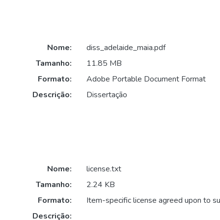
Nome:
diss_adelaide_maia.pdf
Tamanho:
11.85 MB
Formato:
Adobe Portable Document Format
Descrição:
Dissertação
Nome:
license.txt
Tamanho:
2.24 KB
Formato:
Item-specific license agreed upon to s
Descrição: