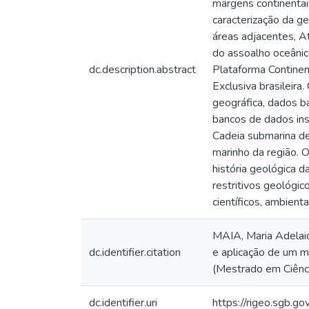
margens continentai
caracterização da g
áreas adjacentes, A
do assoalho oceânic
dc.description.abstract
Plataforma Continent
Exclusiva brasileir
geográfica, dados ba
bancos de dados ins
Cadeia submarina de
marinho da região. O
história geológica d
restritivos geológic
científicos, ambient
MAIA, Maria Adelaid
dc.identifier.citation
e aplicação de um 
(Mestrado em Ciência
dc.identifier.uri
https://rigeo.sgb.g