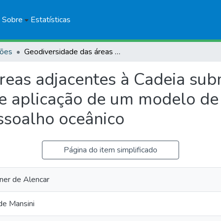
Sobre
Estatísticas
ções
Geodiversidade das áreas adjacentes à Cadeia submarina de Vitória-Trindade: construção e aplicação de um modelo de compartimentação em macroescala do assoalho oceânico
reas adjacentes à Cadeia subm
 e aplicação de um modelo d
ssoalho oceânico
Página do item simplificado
er de Alencar
de Mansini