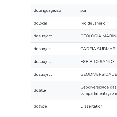
dc.language.iso
por
dc.local
Rio de Janeiro
dc.subject
GEOLOGIA MARI
dc.subject
CADEIA SUBMARI
dc.subject
ESPÍRITO SANTO
dc.subject
GEODIVERSIDAD
Geodiversidade das 
dc.title
compartimentação e
dc.type
Dissertation