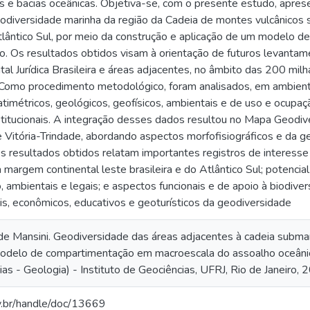
s e bacias oceânicas. Objetiva-se, com o presente estudo, apres
eodiversidade marinha da região da Cadeia de montes vulcânicos 
tlântico Sul, por meio da construção e aplicação de um modelo
o. Os resultados obtidos visam à orientação de futuros levanta
al Jurídica Brasileira e áreas adjacentes, no âmbito das 200 mil
a. Como procedimento metodológico, foram analisados, em ambien
timétricos, geológicos, geofísicos, ambientais e de uso e ocupaçã
titucionais. A integração desses dados resultou no Mapa Geodi
 Vitória-Trindade, abordando aspectos morfofisiográficos e da ge
s resultados obtidos relatam importantes registros de interesse 
a margem continental leste brasileira e do Atlântico Sul; potencia
o, ambientais e legais; e aspectos funcionais e de apoio à biodive
ais, econômicos, educativos e geoturísticos da geodiversidade
e Mansini. Geodiversidade das áreas adjacentes à cadeia submari
modelo de compartimentação em macroescala do assoalho oceânic
s - Geologia) - Instituto de Geociências, UFRJ, Rio de Janeiro, 
ov.br/handle/doc/13669