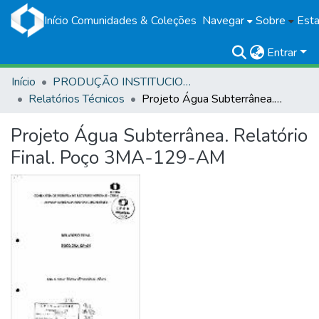
Início
Comunidades & Coleções
Navegar
Sobre
Esta
Entrar
Início
PRODUÇÃO INSTITUCIONAL
Relatórios Técnicos
Projeto Água Subterrânea. Relatório Final. Poço 3MA-129-AM
Projeto Água Subterrânea. Relatório
Final. Poço 3MA-129-AM