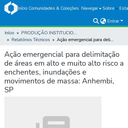
Início
Comunidades & Coleções
Navegar
Sobre
Esta
Entrar
Início
PRODUÇÃO INSTITUCIONAL
Relatórios Técnicos
Ação emergencial para delimitação de áreas em alto e muito alto risco a enchentes, inundações e movimentos de massa: Anhembi, SP
Ação emergencial para delimitação
de áreas em alto e muito alto risco a
enchentes, inundações e
movimentos de massa: Anhembi,
SP