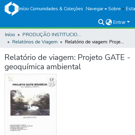
Início
Comunidades & Coleções
Navegar
Sobre
Esta
Entrar
Início
PRODUÇÃO INSTITUCIONAL
Relatórios de Viagem
Relatório de viagem: Projeto GATE - geoquímica ambiental
Relatório de viagem: Projeto GATE -
geoquímica ambiental