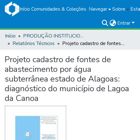
Início
Comunidades & Coleções
Navegar
Sobre
Esta
Entrar
Início
PRODUÇÃO INSTITUCIONAL
Relatórios Técnicos
Projeto cadastro de fontes de abastecimento por água subterrânea estado de Alagoas: diagnóstico do município de Lagoa da Canoa
Projeto cadastro de fontes de
abastecimento por água
subterrânea estado de Alagoas:
diagnóstico do município de Lagoa
da Canoa