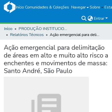
Início
Comunidades & Coleções
Navegar
Sobre
Esta
Entrar
Início
PRODUÇÃO INSTITUCIONAL
Relatórios Técnicos
Ação emergencial para delimitação de áreas em alto e muito alto risco a enchentes e movimentos de massa: Santo André, São Paulo
Ação emergencial para delimitação
de áreas em alto e muito alto risco a
enchentes e movimentos de massa:
Santo André, São Paulo