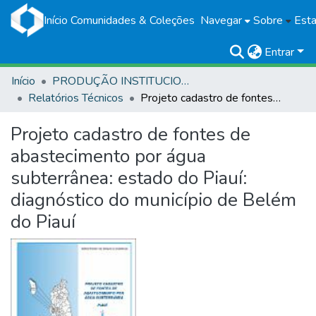
Início
Comunidades & Coleções
Navegar
Sobre
Esta
Entrar
Início
PRODUÇÃO INSTITUCIONAL
Relatórios Técnicos
Projeto cadastro de fontes de abastecimento por água subterrânea: estado do Piauí: diagnóstico do município de Belém do Piauí
Projeto cadastro de fontes de
abastecimento por água
subterrânea: estado do Piauí:
diagnóstico do município de Belém
do Piauí