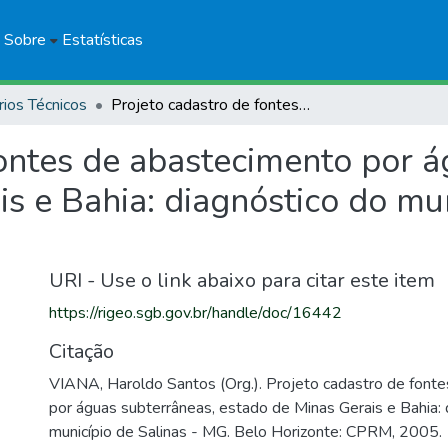
Sobre
Estatísticas
rios Técnicos
Projeto cadastro de fontes de abastecimento por águas subterrâneas, estado de Minas Gerais e Bahia: diagnóstico do município de Salinas - MG
fontes de abastecimento por á
s e Bahia: diagnóstico do mun
URI - Use o link abaixo para citar este item
https://rigeo.sgb.gov.br/handle/doc/16442
Citação
VIANA, Haroldo Santos (Org.). Projeto cadastro de font
por águas subterrâneas, estado de Minas Gerais e Bahia: 
município de Salinas - MG. Belo Horizonte: CPRM, 2005.