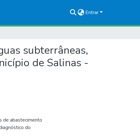
Entrar
guas subterrâneas,
icípio de Salinas -
es de abastecimento
diagnóstico do