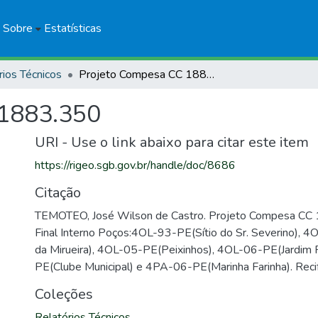
Sobre
Estatísticas
rios Técnicos
Projeto Compesa CC 1883.350
 1883.350
URI - Use o link abaixo para citar este item
https://rigeo.sgb.gov.br/handle/doc/8686
Citação
TEMOTEO, José Wilson de Castro. Projeto Compesa CC 
Final Interno Poços:4OL-93-PE(Sítio do Sr. Severino), 
da Mirueira), 4OL-05-PE(Peixinhos), 4OL-06-PE(Jardim
PE(Clube Municipal) e 4PA-06-PE(Marinha Farinha). Rec
Coleções
Relatórios Técnicos