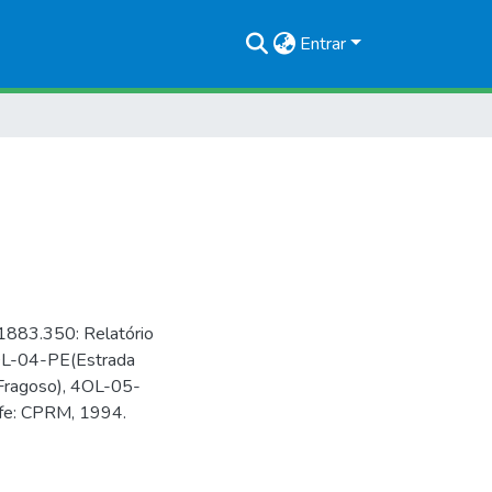
Entrar
1883.350: Relatório
4OL-04-PE(Estrada
 Fragoso), 4OL-05-
ife: CPRM, 1994.