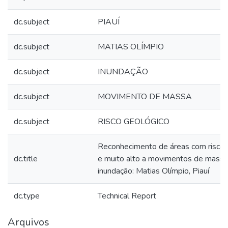
dc.subject
PIAUÍ
dc.subject
MATIAS OLÍMPIO
dc.subject
INUNDAÇÃO
dc.subject
MOVIMENTO DE MASSA
dc.subject
RISCO GEOLÓGICO
Reconhecimento de áreas com riscos
dc.title
e muito alto a movimentos de massa
inundação: Matias Olímpio, Piauí
dc.type
Technical Report
Arquivos