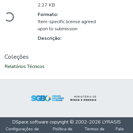
Carregando...
2.27 KB
Formato:
Item-specific license agreed
upon to submission
Descrição:
Coleções
Relatórios Técnicos
DSpace software
copyright © 2002-2026
LYRASIS
Configurações de
Política de
Termos de
Fale