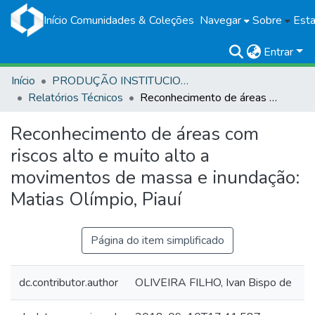
Início
Comunidades & Coleções
Navegar
Sobre
Esta
Entrar
Início
PRODUÇÃO INSTITUCIONAL
Relatórios Técnicos
Reconhecimento de áreas com riscos alto e muito alto a movimentos de massa e inundação: Matias Olímpio, Piauí
Reconhecimento de áreas com
riscos alto e muito alto a
movimentos de massa e inundação:
Matias Olímpio, Piauí
Página do item simplificado
dc.contributor.author
OLIVEIRA FILHO, Ivan Bispo de