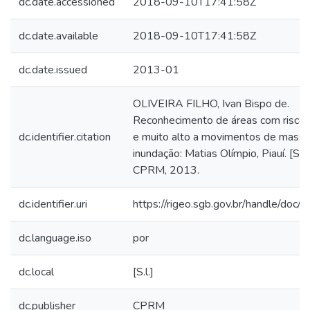
dc.date.accessioned
2018-09-10T17:41:58Z
dc.date.available
2018-09-10T17:41:58Z
dc.date.issued
2013-01
OLIVEIRA FILHO, Ivan Bispo de.
Reconhecimento de áreas com riscos
dc.identifier.citation
e muito alto a movimentos de massa
inundação: Matias Olímpio, Piauí. [S.l.]
CPRM, 2013.
dc.identifier.uri
https://rigeo.sgb.gov.br/handle/doc
dc.language.iso
por
dc.local
[S.l.]
dc.publisher
CPRM