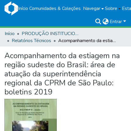
Início
Comunidades & Coleções
Navegar
Sobre
Esta
Entrar
Início
PRODUÇÃO INSTITUCIONAL
Relatórios Técnicos
Acompanhamento da estiagem na região sudeste do Brasil: área de atuação da superintendência regional da CPRM de São Paulo: boletins 2019
Acompanhamento da estiagem na
região sudeste do Brasil: área de
atuação da superintendência
regional da CPRM de São Paulo:
boletins 2019