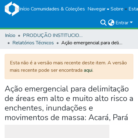
Início
Comunidades & Coleções
Navegar
Sobre
Esta
Entrar
Início
PRODUÇÃO INSTITUCIONAL
Relatórios Técnicos
Ação emergencial para delimitação de áreas em alto e muito alto risco a enchentes, inundações e movimentos de massa: Acará, Pará
Esta não é a versão mais recente deste item. A versão
mais recente pode ser encontrada
aqui
.
Ação emergencial para delimitação
de áreas em alto e muito alto risco a
enchentes, inundações e
movimentos de massa: Acará, Pará