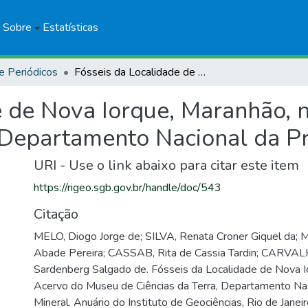
Sobre
Estatísticas
e Periódicos
Fósseis da Localidade de Nova Iorque, Maranhão, no Acervo do Museu de Ciências da Terra, Departamento Nacional da Produção Mineral
e de Nova Iorque, Maranhão,
, Departamento Nacional da P
URI - Use o link abaixo para citar este item
https://rigeo.sgb.gov.br/handle/doc/543
Citação
MELO, Diogo Jorge de; SILVA, Renata Croner Giquel da;
Abade Pereira; CASSAB, Rita de Cassia Tardin; CARVAL
Sardenberg Salgado de. Fósseis da Localidade de Nova I
Acervo do Museu de Ciências da Terra, Departamento Na
Mineral. Anuário do Instituto de Geociências, Rio de Janeir