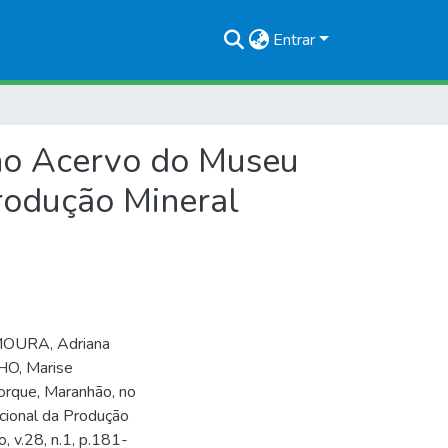
Entrar
 no Acervo do Museu
rodução Mineral
 MOURA, Adriana
HO, Marise
orque, Maranhão, no
cional da Produção
o, v.28, n.1, p.181-