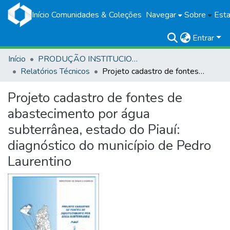
Início
Comunidades & Coleções
Navegar
Sobre
Esta
Entrar
Início
PRODUÇÃO INSTITUCIONAL
Relatórios Técnicos
Projeto cadastro de fontes de abastecimento por água subterrânea, estado do Piauí: diagnóstico do município de Pedro Laurentino
Projeto cadastro de fontes de
abastecimento por água
subterrânea, estado do Piauí:
diagnóstico do município de Pedro
Laurentino