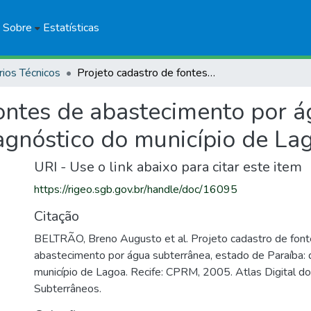
Sobre
Estatísticas
rios Técnicos
Projeto cadastro de fontes de abastecimento por água subterrânea, estado de Paraíba: diagnóstico do município de Lagoa
fontes de abastecimento por á
iagnóstico do município de La
URI - Use o link abaixo para citar este item
https://rigeo.sgb.gov.br/handle/doc/16095
Citação
BELTRÃO, Breno Augusto et al. Projeto cadastro de fon
abastecimento por água subterrânea, estado de Paraíba: 
município de Lagoa. Recife: CPRM, 2005. Atlas Digital d
Subterrâneos.