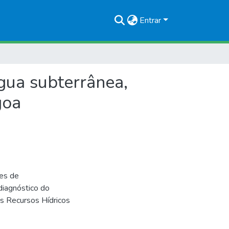
Entrar
gua subterrânea,
goa
tes de
diagnóstico do
os Recursos Hídricos