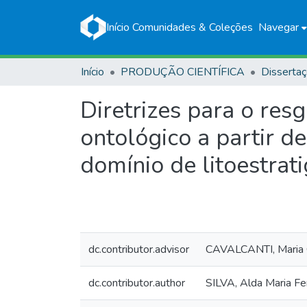
Início
Comunidades & Coleções
Navegar
Início
PRODUÇÃO CIENTÍFICA
Disserta
Diretrizes para o re
ontológico a partir 
domínio de litoestrati
dc.contributor.advisor
CAVALCANTI, Maria C
dc.contributor.author
SILVA, Alda Maria Fe