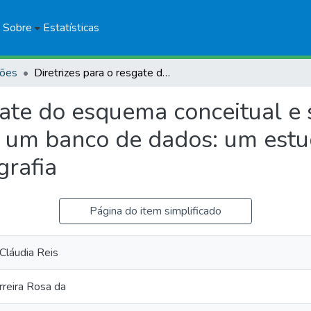
Sobre
Estatísticas
ções
Diretrizes para o resgate do esquema conceitual e seu compromisso ontológico a partir de um banco de dados: um estudo de caso no domínio de litoestratigrafia
sgate do esquema conceitual 
de um banco de dados: um est
grafia
Página do item simplificado
láudia Reis
rreira Rosa da