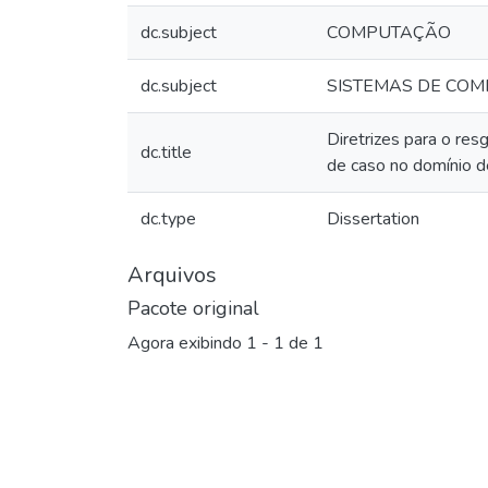
dc.subject
COMPUTAÇÃO
dc.subject
SISTEMAS DE CO
Diretrizes para o re
dc.title
de caso no domínio de
dc.type
Dissertation
Arquivos
Pacote original
Agora exibindo
1 - 1 de 1