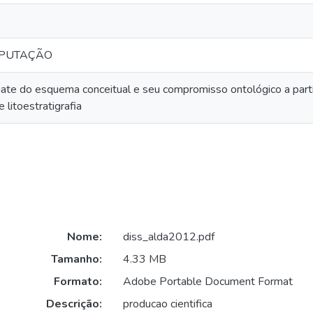
MPUTAÇÃO
sgate do esquema conceitual e seu compromisso ontológico a par
 litoestratigrafia
Nome:
diss_alda2012.pdf
Tamanho:
4.33 MB
Formato:
Adobe Portable Document Format
Descrição:
producao cientifica