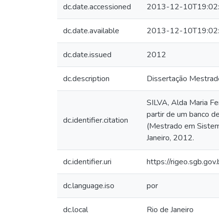
dc.date.accessioned
2013-12-10T19:02
dc.date.available
2013-12-10T19:02
dc.date.issued
2012
dc.description
Dissertação Mestra
SILVA, Alda Maria Fe
partir de um banco de
dc.identifier.citation
(Mestrado em Sistema
Janeiro, 2012.
dc.identifier.uri
https://rigeo.sgb.gov
dc.language.iso
por
dc.local
Rio de Janeiro