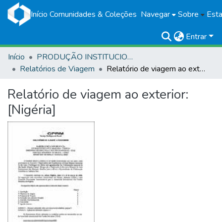
Início
Comunidades & Coleções
Navegar
Sobre
Esta
Entrar
Início
PRODUÇÃO INSTITUCIONAL
Relatórios de Viagem
Relatório de viagem ao exterior: [Nigéria]
Relatório de viagem ao exterior:
[Nigéria]