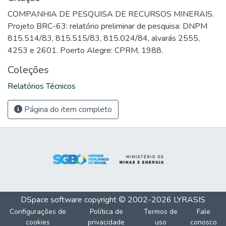
COMPANHIA DE PESQUISA DE RECURSOS MINERAIS.
Projeto BRC-63: relatório preliminar de pesquisa: DNPM
815.514/83, 815.515/83, 815.024/84, alvarás 2555,
4253 e 2601. Poerto Alegre: CPRM, 1988.
Coleções
Relatórios Técnicos
Página do item completo
DSpace software
copyright © 2002-2026
LYRASIS
Configurações de
Política de
Termos de
Fale
cookies
privacidade
uso
conosco