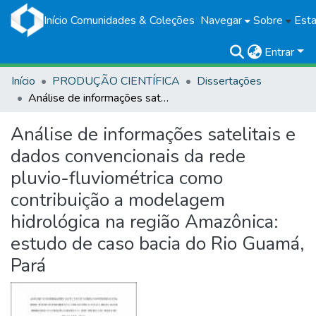
Início
Comunidades & Coleções
Navegar
Sobre
Esta
Entrar
Início
PRODUÇÃO CIENTÍFICA
Dissertações
Análise de informações satelitais e dados convencionais da rede pluvio-fluviométrica como contribuição a modelagem hidrológica na região Amazônica: estudo de caso bacia do Rio Guamá, Pará
Análise de informações satelitais e
dados convencionais da rede
pluvio-fluviométrica como
contribuição a modelagem
hidrológica na região Amazônica:
estudo de caso bacia do Rio Guamá,
Pará