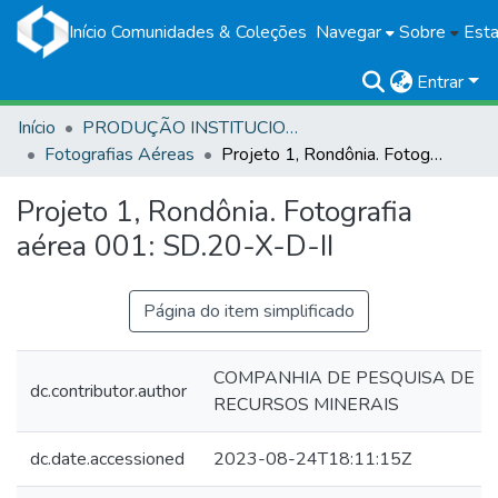
Início
Comunidades & Coleções
Navegar
Sobre
Esta
Entrar
Início
PRODUÇÃO INSTITUCIONAL
Fotografias Aéreas
Projeto 1, Rondônia. Fotografia aérea 001: SD.20-X-D-II
Projeto 1, Rondônia. Fotografia
aérea 001: SD.20-X-D-II
Página do item simplificado
COMPANHIA DE PESQUISA DE
dc.contributor.author
RECURSOS MINERAIS
dc.date.accessioned
2023-08-24T18:11:15Z