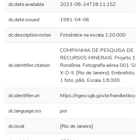
dc.date.available
2023-08-24T18:11:15Z
dc.date.issued
1981-04-06
dc.description.notas
Fotoíndice na escala 1:20.000
COMPANHIA DE PESQUISA DE
RECURSOS MINERAIS. Projeto 1,
dc.identifier.citation
Rondônia. Fotografia aérea 001: SD
X-D-II. [Rio de Janeiro]: Embrafoto, 
1 foto; p&b. Escala 1:8.000.
dc.identifier.uri
https://rigeo.sgb.gov.br/handle/doc
dc.language.iso
por
dc.local
[Rio de Janeiro]