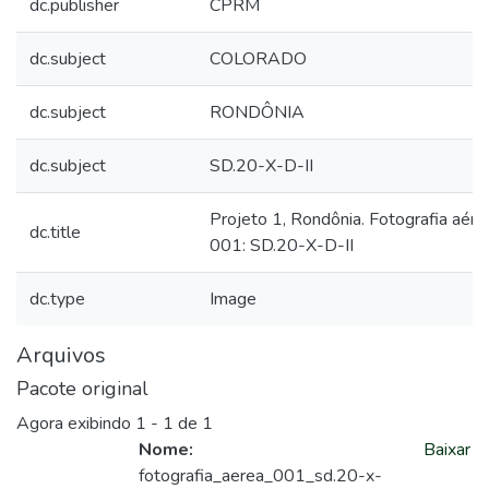
dc.publisher
CPRM
dc.subject
COLORADO
dc.subject
RONDÔNIA
dc.subject
SD.20-X-D-II
Projeto 1, Rondônia. Fotografia aére
dc.title
001: SD.20-X-D-II
dc.type
Image
Arquivos
Pacote original
Agora exibindo
1 - 1 de 1
Nome:
Baixar
fotografia_aerea_001_sd.20-x-