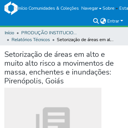
Início
Comunidades & Coleções
Navegar
Sobre
Esta
Entrar
Início
PRODUÇÃO INSTITUCIONAL
Relatórios Técnicos
Setorização de áreas em alto e muito alto risco a movimentos de massa, enchentes e inundações: Pirenópolis, Goiás
Setorização de áreas em alto e
muito alto risco a movimentos de
massa, enchentes e inundações:
Pirenópolis, Goiás