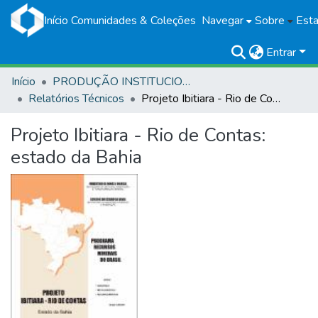
Início
Comunidades & Coleções
Navegar
Sobre
Esta
Entrar
Início
PRODUÇÃO INSTITUCIONAL
Relatórios Técnicos
Projeto Ibitiara - Rio de Contas: estado da Bahia
Projeto Ibitiara - Rio de Contas:
estado da Bahia