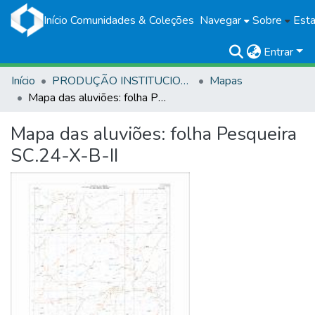
Início
Comunidades & Coleções
Navegar
Sobre
Esta
Entrar
Início
PRODUÇÃO INSTITUCIONAL
Mapas
Mapa das aluviões: folha Pesqueira SC.24-X-B-II
Mapa das aluviões: folha Pesqueira
SC.24-X-B-II