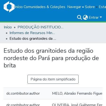
Início
Comunidades & Coleções
Navegar
Sobre
Esta
Entrar
Início
PRODUÇÃO INSTITUCIONAL
Informes de Recursos Minerais
Estudo dos granitoides da região nordeste do Pará para produção de brita
Estudo dos granitoides da região
nordeste do Pará para produção de
brita
Página do item simplificado
dc.contributor.author
MELO, Abraão Fernando Figueira
dc.contributor.author
OLIVEIRA, José Guilherme Ferrei