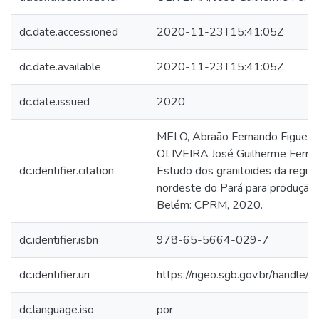
dc.date.accessioned
2020-11-23T15:41:05Z
dc.date.available
2020-11-23T15:41:05Z
dc.date.issued
2020
MELO, Abraão Fernando Figueira
OLIVEIRA José Guilherme Ferreir
dc.identifier.citation
Estudo dos granitoides da regiã
nordeste do Pará para produção d
Belém: CPRM, 2020.
dc.identifier.isbn
978-65-5664-029-7
dc.identifier.uri
https://rigeo.sgb.gov.br/handle
dc.language.iso
por