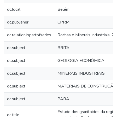
dc.local
Belém
dc.publisher
CPRM
dc.relation.ispartofseries
Rochas e Minerais Industriais; 29
dc.subject
BRITA
dc.subject
GEOLOGIA ECONÔMICA
dc.subject
MINERAIS INDUSTRIAIS
dc.subject
MATERIAIS DE CONSTRUÇÃO
dc.subject
PARÁ
Estudo dos granitoides da regiã
dc.title