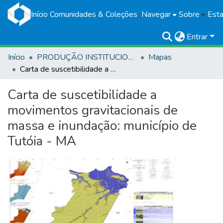
Início
Comunidades & Coleções
Navegar
Sobre
Esta
Entrar
Início
PRODUÇÃO INSTITUCIONAL
Mapas
Carta de suscetibilidade a movimentos gravitacionais de massa e inundação: município de Tutóia - MA
Carta de suscetibilidade a
movimentos gravitacionais de
massa e inundação: município de
Tutóia - MA