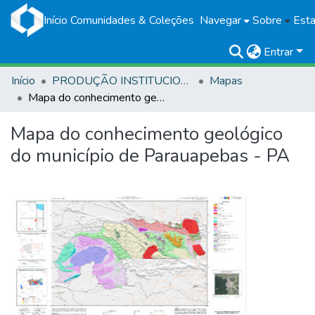
Início
Comunidades & Coleções
Navegar
Sobre
Esta
Entrar
Início
PRODUÇÃO INSTITUCIONAL
Mapas
Mapa do conhecimento geológico do município de Parauapebas - PA
Mapa do conhecimento geológico
do município de Parauapebas - PA