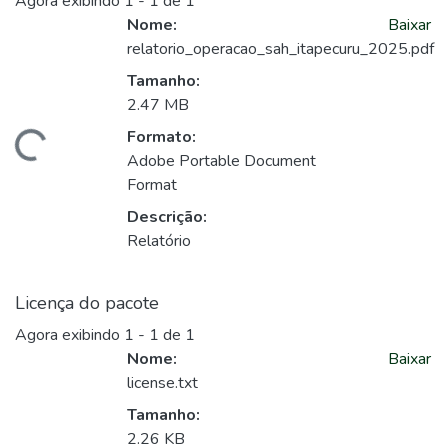
Agora exibindo
1 - 1 de 1
Nome:
Baixar
relatorio_operacao_sah_itapecuru_2025.pdf
Tamanho:
2.47 MB
Formato:
gando...
Adobe Portable Document
Format
Descrição:
Relatório
Licença do pacote
Agora exibindo
1 - 1 de 1
Nome:
Baixar
license.txt
Tamanho:
2.26 KB