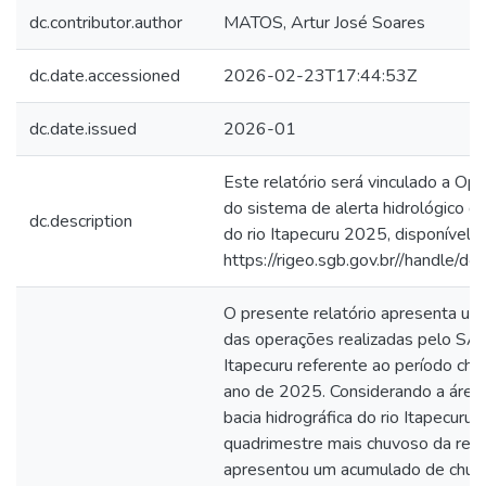
dc.contributor.author
MATOS, Artur José Soares
dc.date.accessioned
2026-02-23T17:44:53Z
dc.date.issued
2026-01
Este relatório será vinculado a Op
do sistema de alerta hidrológico da
dc.description
do rio Itapecuru 2025, disponível 
https://rigeo.sgb.gov.br//handle/d
O presente relatório apresenta u
das operações realizadas pelo SA
Itapecuru referente ao período ch
ano de 2025. Considerando a área 
bacia hidrográfica do rio Itapecuru, 
quadrimestre mais chuvoso da reg
apresentou um acumulado de chuv