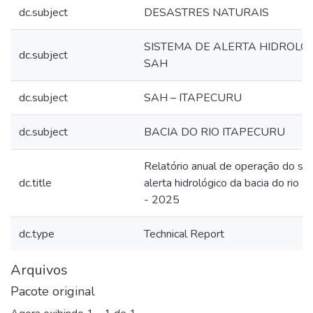
dc.subject
DESASTRES NATURAIS
SISTEMA DE ALERTA HIDROLÓG
dc.subject
SAH
dc.subject
SAH – ITAPECURU
dc.subject
BACIA DO RIO ITAPECURU
Relatório anual de operação do si
dc.title
alerta hidrológico da bacia do rio I
- 2025
dc.type
Technical Report
Arquivos
Pacote original