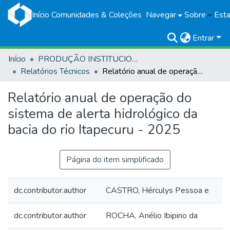
Início
Comunidades & Coleções
Navegar
Sobre
Esta
Entrar
Início
PRODUÇÃO INSTITUCIONAL
Relatórios Técnicos
Relatório anual de operação do sistema de alerta hidrológico da bacia do rio Itapecuru - 2025
Relatório anual de operação do
sistema de alerta hidrológico da
bacia do rio Itapecuru - 2025
Página do item simplificado
dc.contributor.author
CASTRO, Hérculys Pessoa e
dc.contributor.author
ROCHA, Anélio Ibipino da