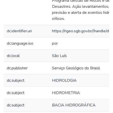
Programa Gestão de Riscos e de
Desastres. Ação levantamentos, e
previsão e alerta de eventos hidro
críticos.
dc.identifier.uri
https://rigeo.sgb.gov.br//handle/d
dc.language.iso
por
dc.local
São Luís
dc.publisher
Serviço Geológico do Brasil
dc.subject
HIDROLOGIA
dc.subject
HIDROMETRIA
dc.subject
BACIA HIDROGRÁFICA