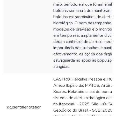
maio, período em que foram emiti
boletins semanais de monitoramen
boletins extraordinários de alerta
hidrológico. O bom desempenho d
modelos de previsão e o monitor
em tempo real amplamente divulg
deram continuidade ao reconhecim
importância dos trabalhos e auxilia
efetivamente, as ações dos órgão
salvaguarda no apoio às populaçõ
atingidas.
CASTRO, Hérculys Pessoa e; RO
Anélio Ibipino da; MATOS, Artur Jo
Soares. Relatório anual de operaç
sistema de alerta hidrológico da ba
rio Itapecuru - 2025. São Luís: Ser
dc.identifier.citation
Geológico do Brasil - SGB, 2025.