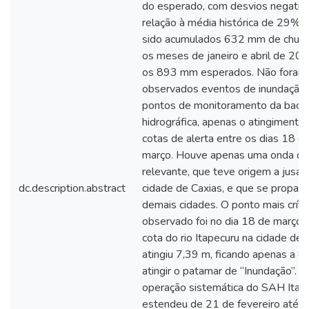
do esperado, com desvios negativ
relação à média histórica de 29%,
sido acumulados 632 mm de chuva
os meses de janeiro e abril de 20
os 893 mm esperados. Não foram
observados eventos de inundação
pontos de monitoramento da bacia
hidrográfica, apenas o atingimento
cotas de alerta entre os dias 18 e
março. Houve apenas uma onda de
relevante, que teve origem a jusan
dc.description.abstract
cidade de Caxias, e que se propag
demais cidades. O ponto mais críti
observado foi no dia 18 de março,
cota do rio Itapecuru na cidade de
atingiu 7,39 m, ficando apenas a 8
atingir o patamar de “Inundação”. A
operação sistemática do SAH Itap
estendeu de 21 de fevereiro até 