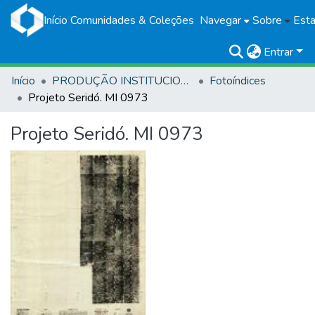
Início
Comunidades & Coleções
Navegar
Sobre
Esta
Entrar
Início
PRODUÇÃO INSTITUCIONAL
Fotoíndices
Projeto Seridó. MI 0973
Projeto Seridó. MI 0973