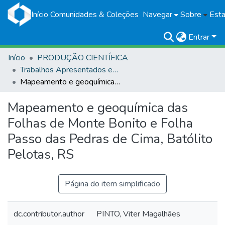
Início
Comunidades & Coleções
Navegar
Sobre
Esta
Entrar
Início
PRODUÇÃO CIENTÍFICA
Trabalhos Apresentados em Eventos
Mapeamento e geoquímica das Folhas de Monte Bonito e Folha Passo das Pedras de Cima, Batólito Pelotas, RS
Mapeamento e geoquímica das
Folhas de Monte Bonito e Folha
Passo das Pedras de Cima, Batólito
Pelotas, RS
Página do item simplificado
dc.contributor.author
PINTO, Viter Magalhães