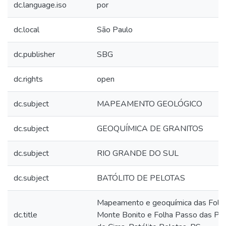
dc.language.iso
por
dc.local
São Paulo
dc.publisher
SBG
dc.rights
open
dc.subject
MAPEAMENTO GEOLÓGICO
dc.subject
GEOQUÍMICA DE GRANITOS
dc.subject
RIO GRANDE DO SUL
dc.subject
BATÓLITO DE PELOTAS
Mapeamento e geoquímica das Folh
dc.title
Monte Bonito e Folha Passo das Pe