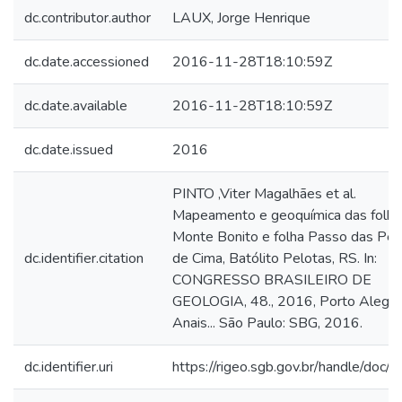
dc.contributor.author
LAUX, Jorge Henrique
dc.date.accessioned
2016-11-28T18:10:59Z
dc.date.available
2016-11-28T18:10:59Z
dc.date.issued
2016
PINTO ,Viter Magalhães et al.
Mapeamento e geoquímica das folha
Monte Bonito e folha Passo das Ped
dc.identifier.citation
de Cima, Batólito Pelotas, RS. In:
CONGRESSO BRASILEIRO DE
GEOLOGIA, 48., 2016, Porto Alegre
Anais... São Paulo: SBG, 2016.
dc.identifier.uri
https://rigeo.sgb.gov.br/handle/doc