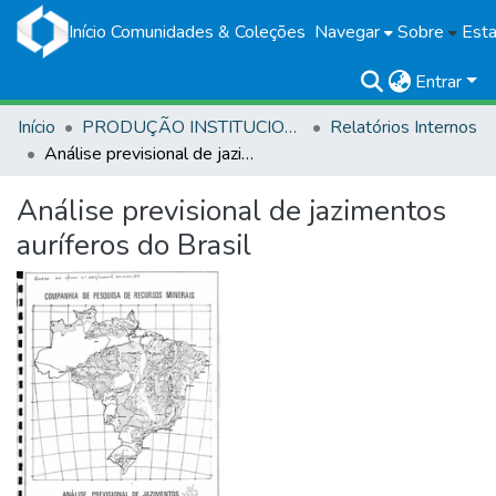
Início
Comunidades & Coleções
Navegar
Sobre
Esta
Entrar
Início
PRODUÇÃO INSTITUCIONAL
Relatórios Internos
Análise previsional de jazimentos auríferos do Brasil
Análise previsional de jazimentos
auríferos do Brasil