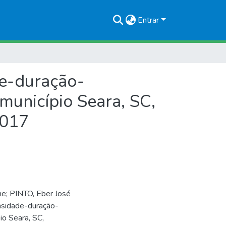
Entrar
de-duração-
 município Seara, SC,
2017
; PINTO, Eber José
ensidade-duração-
io Seara, SC,