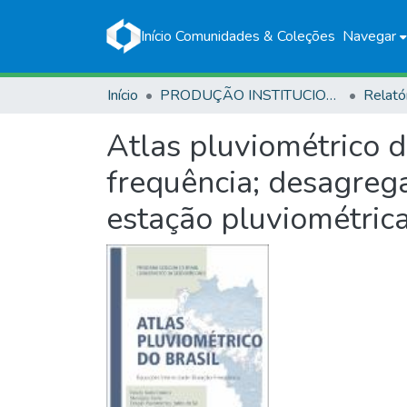
Início
Comunidades & Coleções
Navegar
Início
PRODUÇÃO INSTITUCIONAL
Relató
Atlas pluviométrico 
frequência; desagrega
estação pluviométric