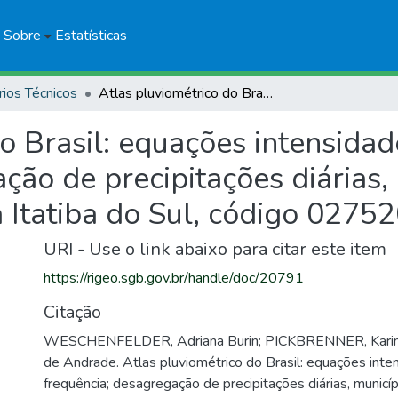
Sobre
Estatísticas
rios Técnicos
Atlas pluviométrico do Brasil: equações intensidade-duração-frequência; desagregação de precipitações diárias, município Seara, SC, estação pluviométrica Itatiba do Sul, código 02752017
do Brasil: equações intensida
ção de precipitações diárias,
a Itatiba do Sul, código 0275
URI - Use o link abaixo para citar este item
https://rigeo.sgb.gov.br/handle/doc/20791
Citação
WESCHENFELDER, Adriana Burin; PICKBRENNER, Karine
de Andrade. Atlas pluviométrico do Brasil: equações int
frequência; desagregação de precipitações diárias, municíp