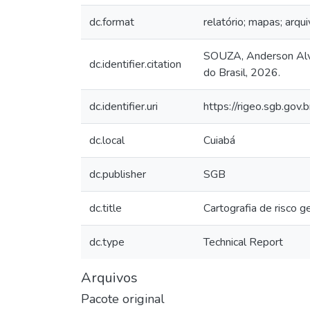
dc.format
relatório; mapas; arqui
SOUZA, Anderson Alves
dc.identifier.citation
do Brasil, 2026.
dc.identifier.uri
https://rigeo.sgb.gov
dc.local
Cuiabá
dc.publisher
SGB
dc.title
Cartografia de risco 
dc.type
Technical Report
Arquivos
Pacote original