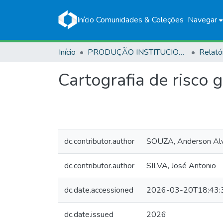
Início
Comunidades & Coleções
Navegar
Início
PRODUÇÃO INSTITUCIONAL
Relató
Cartografia de risco 
dc.contributor.author
SOUZA, Anderson Al
dc.contributor.author
SILVA, José Antonio
dc.date.accessioned
2026-03-20T18:43:
dc.date.issued
2026