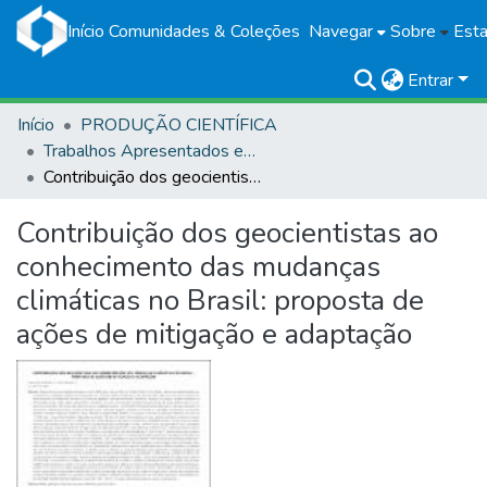
Início
Comunidades & Coleções
Navegar
Sobre
Esta
Entrar
Início
PRODUÇÃO CIENTÍFICA
Trabalhos Apresentados em Eventos
Contribuição dos geocientistas ao conhecimento das mudanças climáticas no Brasil: proposta de ações de mitigação e adaptação
Contribuição dos geocientistas ao
conhecimento das mudanças
climáticas no Brasil: proposta de
ações de mitigação e adaptação