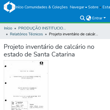
Início
Comunidades & Coleções
Navegar
Sobre
Esta
Entrar
Início
PRODUÇÃO INSTITUCIONAL
Relatórios Técnicos
Projeto inventário de calcário no estado de Santa Catarina
Projeto inventário de calcário no
estado de Santa Catarina