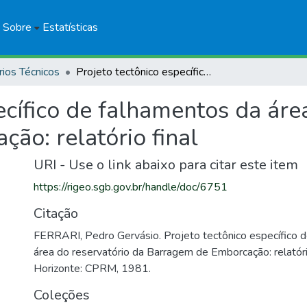
Sobre
Estatísticas
rios Técnicos
Projeto tectônico específico de falhamentos da área do reservatório da Barragem de Emborcação: relatório final
ecífico de falhamentos da áre
ão: relatório final
URI - Use o link abaixo para citar este item
https://rigeo.sgb.gov.br/handle/doc/6751
Citação
FERRARI, Pedro Gervásio. Projeto tectônico específico 
área do reservatório da Barragem de Emborcação: relatório
Horizonte: CPRM, 1981.
Coleções