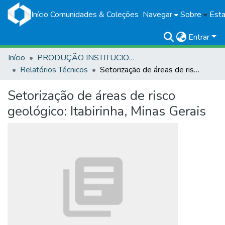
Início
Comunidades & Coleções
Navegar
Sobre
Esta
Entrar
Início
PRODUÇÃO INSTITUCIONAL
Relatórios Técnicos
Setorização de áreas de risco geológico: Itabirinha, Minas Gerais
Setorização de áreas de risco
geológico: Itabirinha, Minas Gerais