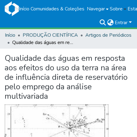
Início
Comunidades & Coleções
Navegar
Sobre
Esta
Entrar
Início
PRODUÇÃO CIENTÍFICA
Artigos de Periódicos
Qualidade das águas em resposta aos efeitos do uso da terra na área de influência direta de reservatório pelo emprego da análise multivariada
Qualidade das águas em resposta
aos efeitos do uso da terra na área
de influência direta de reservatório
pelo emprego da análise
multivariada