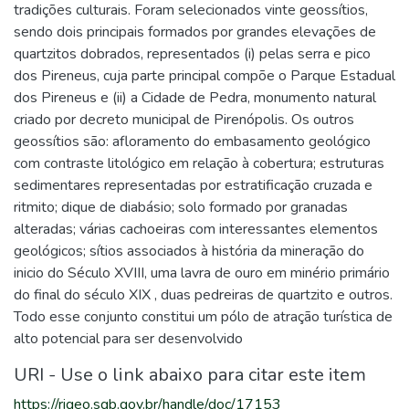
tradições culturais. Foram selecionados vinte geossítios,
sendo dois principais formados por grandes elevações de
quartzitos dobrados, representados (i) pelas serra e pico
dos Pireneus, cuja parte principal compõe o Parque Estadual
dos Pireneus e (ii) a Cidade de Pedra, monumento natural
criado por decreto municipal de Pirenópolis. Os outros
geossítios são: afloramento do embasamento geológico
com contraste litológico em relação à cobertura; estruturas
sedimentares representadas por estratificação cruzada e
ritmito; dique de diabásio; solo formado por granadas
alteradas; várias cachoeiras com interessantes elementos
geológicos; sítios associados à história da mineração do
inicio do Século XVIII, uma lavra de ouro em minério primário
do final do século XIX , duas pedreiras de quartzito e outros.
Todo esse conjunto constitui um pólo de atração turística de
alto potencial para ser desenvolvido
URI - Use o link abaixo para citar este item
https://rigeo.sgb.gov.br/handle/doc/17153