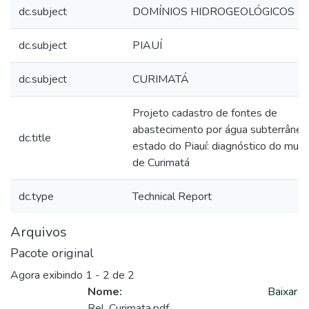
dc.subject
DOMÍNIOS HIDROGEOLÓGICOS
dc.subject
PIAUÍ
dc.subject
CURIMATÁ
Projeto cadastro de fontes de
abastecimento por água subterrânea
dc.title
estado do Piauí: diagnóstico do munic
de Curimatá
dc.type
Technical Report
Arquivos
Pacote original
Agora exibindo
1 - 2 de 2
Nome:
Baixar
Rel_Curimata.pdf