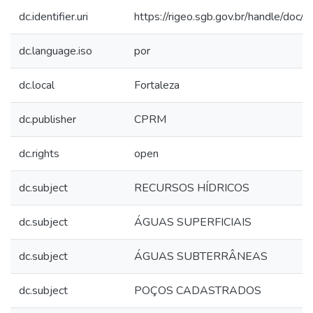
dc.identifier.uri
https://rigeo.sgb.gov.br/handle/doc
dc.language.iso
por
dc.local
Fortaleza
dc.publisher
CPRM
dc.rights
open
dc.subject
RECURSOS HÍDRICOS
dc.subject
ÁGUAS SUPERFICIAIS
dc.subject
ÁGUAS SUBTERRÂNEAS
dc.subject
POÇOS CADASTRADOS