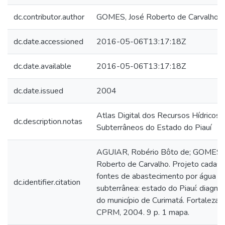
dc.contributor.author
GOMES, José Roberto de Carvalho
dc.date.accessioned
2016-05-06T13:17:18Z
dc.date.available
2016-05-06T13:17:18Z
dc.date.issued
2004
Atlas Digital dos Recursos Hídricos
dc.description.notas
Subterrâneos do Estado do Piauí
AGUIAR, Robério Bôto de; GOMES, 
Roberto de Carvalho. Projeto cadast
fontes de abastecimento por água
dc.identifier.citation
subterrânea: estado do Piauí: diagnó
do município de Curimatá. Fortaleza:
CPRM, 2004. 9 p. 1 mapa.