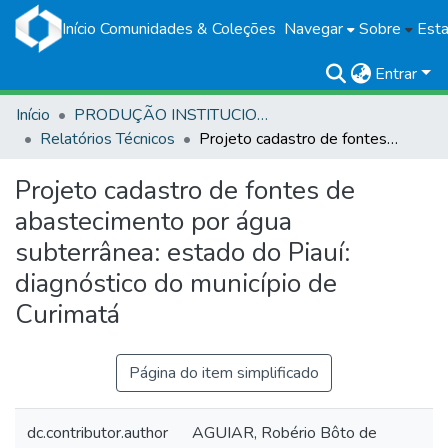
Início
Comunidades & Coleções
Navegar
Sobre
Esta
Entrar
Início
PRODUÇÃO INSTITUCIONAL
Relatórios Técnicos
Projeto cadastro de fontes de abastecimento por água subterrânea: estado do Piauí: diagnóstico do município de Curimatá
Projeto cadastro de fontes de
abastecimento por água
subterrânea: estado do Piauí:
diagnóstico do município de
Curimatá
Página do item simplificado
dc.contributor.author
AGUIAR, Robério Bôto de