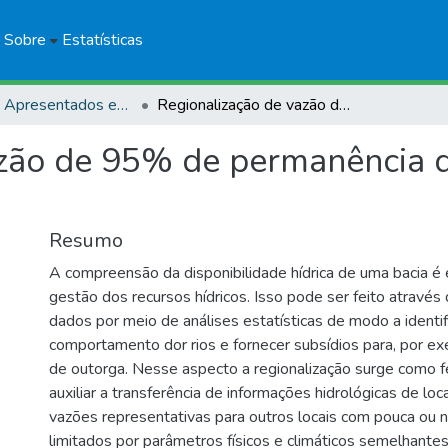
Sobre
Estatísticas
Trabalhos Apresentados em Eventos
Regionalização de vazão de 95% de permanência da subbacia 58: Bacia do Rio Paraíba do sul
zão de 95% de permanência d
Resumo
A compreensão da disponibilidade hídrica de uma bacia é 
gestão dos recursos hídricos. Isso pode ser feito através
dados por meio de análises estatísticas de modo a identif
comportamento dor rios e fornecer subsídios para, por e
de outorga. Nesse aspecto a regionalização surge como 
auxiliar a transferência de informações hidrológicas de loc
vazões representativas para outros locais com pouca ou 
limitados por parâmetros físicos e climáticos semelhantes