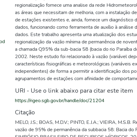
regionalização fornece uma analise da rede Hidrometeoroló
as áreas que necessitam de melhoria, com a instalação d
de estações existentes e, ainda, fornece um diagnóstico 
dados, funcionando como ferramenta de auxílio à análise 
dados. Este trabalho apresenta uma atualização dos est
.pd
regionalização da vazão mínima de permanência de noventa
a chamada Q95% da sub-bacia 58 (bacia do rio Paraíba do
2002. Neste estudo foi relacionado à vazão (variável de
características fisiográficas e meteorológicas (variáveis ex
independentes) de forma a permitir a identificação dos po
agrupamentos de estações com afinidade de comportamen
URI - Use o link abaixo para citar este item
https://rigeo.sgb.gov.br/handle/doc/21204
Citação
MELO, J.S.; BOAS, M.D.V.; PINTO, E.J.A.; VIEIRA, M.S.B. R
vazão de 95% de permanência da subbacia 58: Bacia do Rio