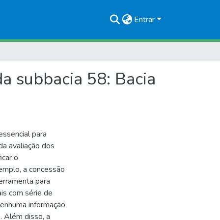
Entrar
a subbacia 58: Bacia
essencial para
 da avaliação dos
icar o
xemplo, a concessão
ferramenta para
ais com série de
nenhuma informação,
. Além disso, a