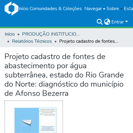
Início
Comunidades & Coleções
Navegar
Sobre
Esta
Entrar
Início
PRODUÇÃO INSTITUCIONAL
Relatórios Técnicos
Projeto cadastro de fontes de abastecimento por água subterrânea, estado do Rio Grande do Norte: diagnóstico do município de Afonso Bezerra
Projeto cadastro de fontes de
abastecimento por água
subterrânea, estado do Rio Grande
do Norte: diagnóstico do município
de Afonso Bezerra